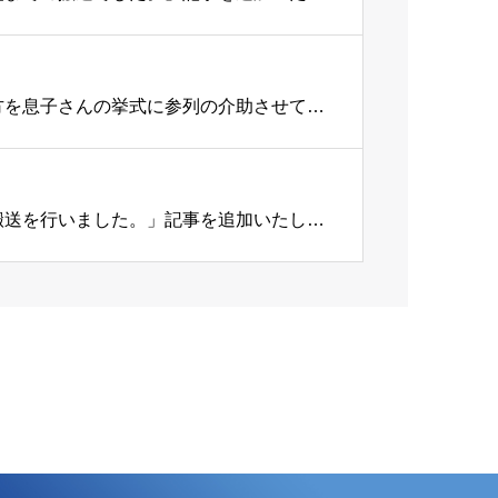
ひえだTOPICSに、「本日は外出支援にて、入院中の方を息子さんの挙式に参列の介助させて頂きました。」記事を追加いたしました。
ひえだTOPICSに、「東京の病院から熊本県の病院へ搬送を行いました。」記事を追加いたしました。