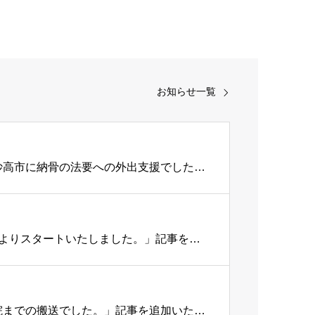
お知らせ一覧
ひえだTOPICSに、「仙台の施設に入所中の方、上越妙高市に納骨の法要への外出支援でした。」記事を追加いたしました。
ひえだTOPICSに、「お出掛けサポート」プランを4月よりスタートいたしました。」記事を追加いたしました。
ひえだTOPICSに、「本日は東京の病院から京都の病院までの搬送でした。」記事を追加いたしました。